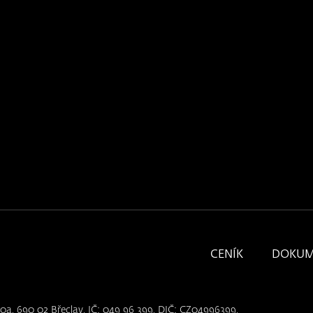
CENÍK
DOKUM
10a, 690 02 Břeclav, IČ: 049 96 399, DIČ: CZ04996399,