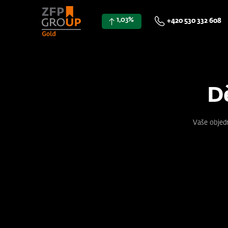
1,03%
+420 530 332 608
D
Vaše objed