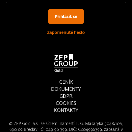
Přihlásit se
Zapomenuté heslo
CENÍK
DOKUMENTY
GDPR
COOKIES
KONTAKTY
© ZFP Gold, a.s., se sídlem: náměstí T. G. Masaryka 3048/10a,
690 02 Břeclav, IČ: 049 96 399, DIČ: CZ04996399, zapsaná v