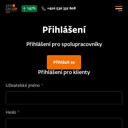
1,97%
+420 530 332 608
0 Kč
Přihlášení
0
Přihlášení pro spolupracovníky
E-SHOP
CENÍK
Přihlásit se
Přihlášení pro klienty
DOKUMENTY
Uživatelské jméno
KONTAKTY
Přihlásit se
Heslo