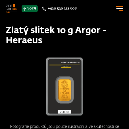
1,03%
+420 530 332 608
0 Kč
Zlatý slitek 10 g Argor -
0
Heraeus
E-SHOP
CENÍK
DOKUMENTY
KONTAKTY
Přihlásit se
Fotografie produktů jsou pouze ilustrační a ve skutečnosti se