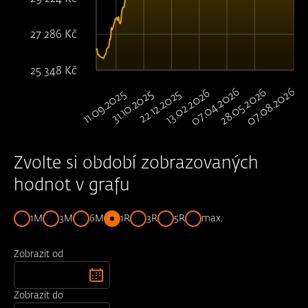
27 286 Kč
25 348 Kč
07.04.2026
07.08.2026
28.05.2026
13.02.2026
11.09.2025
22.12.2025
31.10.2025
Zvolte si období zobrazovaných
hodnot v grafu
1M
3M
6M
1R
3R
5R
max.
Zobrazit od
Zobrazit do