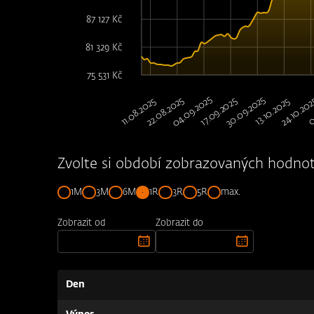
87 127 Kč
81 329 Kč
75 531 Kč
04.09.2025
30.09.2025
22.08.2025
24.10.20
17.09.2025
11.08.2025
13.10.2025
0
Zvolte si období zobrazovaných hodnot
1M
3M
6M
1R
3R
5R
max.
Zobrazit od
Zobrazit do
Den