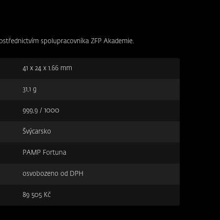
ostřednictvím spolupracovníka ZFP Akademie.
41 x 24 x 1.66 mm
31,1 g
999,9 / 1000
Švýcarsko
PAMP Fortuna
osvobozeno od DPH
89 505 Kč