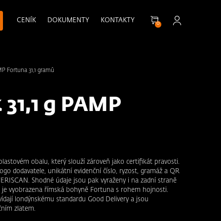
CENÍK
DOKUMENTY
KONTAKTY
0
MP Fortuna 31,1 gramů
k 31,1 g PAMP
plastovém obalu, který slouží zároveň jako certifikát pravosti.
ogo dodavatele, unikátní evidenční číslo, ryzost, gramáž a QR
ERISCAN. Shodné údaje jsou pak vyraženy i na zadní straně
tku je vyobrazena římská bohyně Fortuna s rohem hojnosti.
vídají londýnskému standardu Good Delivery a jsou
čním zlatem.