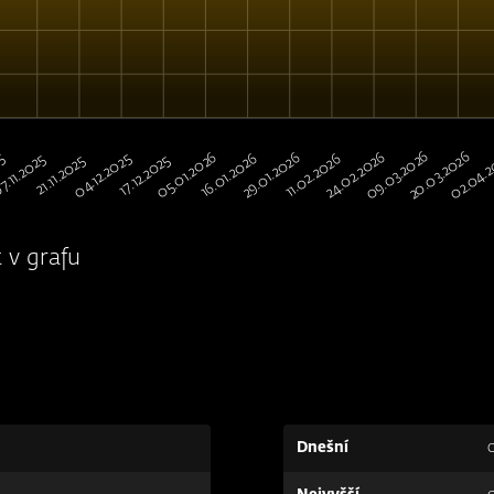
09.03.2026
02.04.
20.03.2026
05.01.2026
24.02.2026
29.01.2026
04.12.2025
25
16.01.2026
11.02.2026
7.11.2025
17.12.2025
21.11.2025
 v grafu
Dnešní