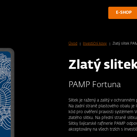
E-SHOP
Zlatý slitek PA
Úvod
Investiční kovy
Zlatý slite
PAMP Fortuna
Slitek je ražený a zalitý v ochranném 
Na zadní straně plastového obalu je l
kód pro ověření pravosti systémem V
zlatého slitku. Na přední straně sli
Slitky švýcarské rafinerie PAMP odpo
akceptovány na všech trzích s investi